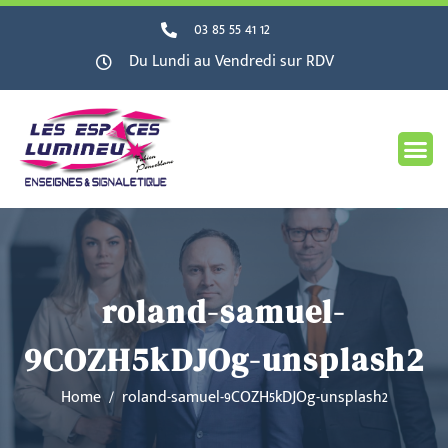
03 85 55 41 12
Du Lundi au Vendredi sur RDV
roland-samuel-
9COZH5kDJOg-unsplash2
Home
roland-samuel-9COZH5kDJOg-unsplash2