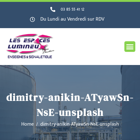
03 85 55 41 12
Du Lundi au Vendredi sur RDV
dimitry-anikin-ATyawSn-
NsE-unsplash
Home
dimitry-anikin-ATyawSn-NsE-unsplash