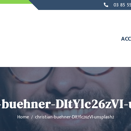
03 85 55
ACC
-buehner-DItYlc26zVI
Home
christian-buehner-DItYlc26zVI-unsplash2