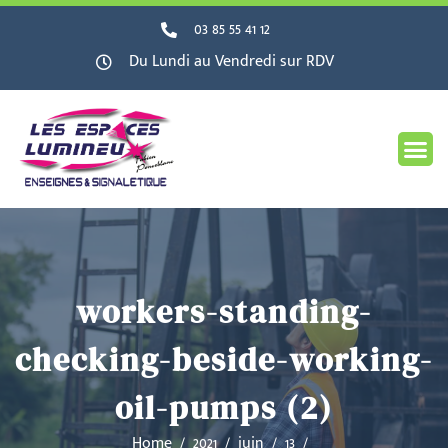
03 85 55 41 12
Du Lundi au Vendredi sur RDV
workers-standing-
checking-beside-working-
oil-pumps (2)
Home
2021
juin
13